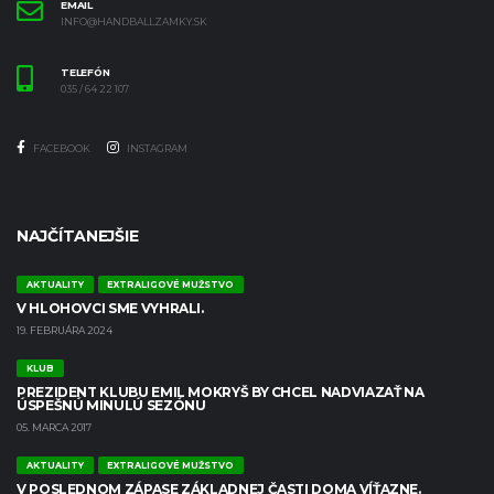
EMAIL
INFO@HANDBALLZAMKY.SK
TELEFÓN
035 / 64 22 107
FACEBOOK
INSTAGRAM
NAJČÍTANEJŠIE
AKTUALITY
EXTRALIGOVÉ MUŽSTVO
V HLOHOVCI SME VYHRALI.
19. FEBRUÁRA 2024
KLUB
PREZIDENT KLUBU EMIL MOKRYŠ BY CHCEL NADVIAZAŤ NA
ÚSPEŠNÚ MINULÚ SEZÓNU
05. MARCA 2017
AKTUALITY
EXTRALIGOVÉ MUŽSTVO
V POSLEDNOM ZÁPASE ZÁKLADNEJ ČASTI DOMA VÍŤAZNE.