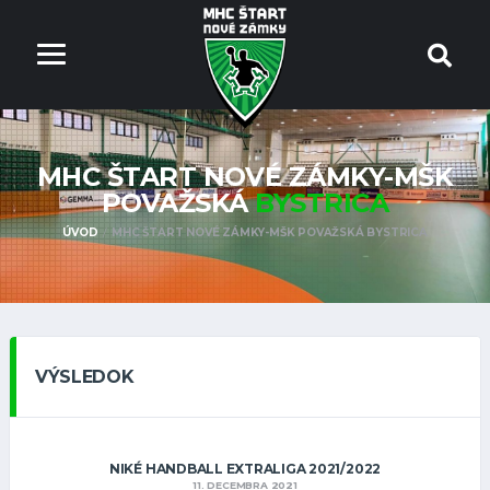
MHC ŠTART NOVÉ ZÁMKY-MŠK
POVAŽSKÁ
BYSTRICA
ÚVOD
MHC ŠTART NOVÉ ZÁMKY-MŠK POVAŽSKÁ BYSTRICA
VÝSLEDOK
NIKÉ HANDBALL EXTRALIGA 2021/2022
11. DECEMBRA 2021