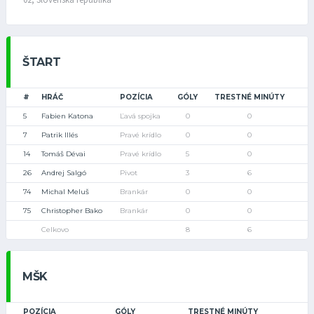
ŠTART
#
HRÁČ
POZÍCIA
GÓLY
TRESTNÉ MINÚTY
5
Fabien Katona
Ľavá spojka
0
0
7
Patrik Illés
Pravé krídlo
0
0
14
Tomáš Dévai
Pravé krídlo
5
0
26
Andrej Salgó
Pivot
3
6
74
Michal Meluš
Brankár
0
0
75
Christopher Bako
Brankár
0
0
Celkovo
8
6
MŠK
POZÍCIA
GÓLY
TRESTNÉ MINÚTY