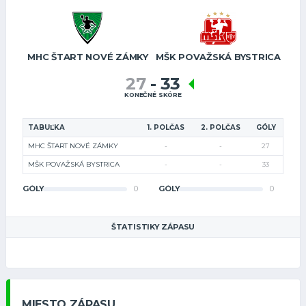
MHC ŠTART NOVÉ ZÁMKY
MŠK POVAŽSKÁ BYSTRICA
27
-
33
KONEČNÉ SKÓRE
TABUĽKA
1. POLČAS
2. POLČAS
GÓLY
MHC ŠTART NOVÉ ZÁMKY
-
-
27
MŠK POVAŽSKÁ BYSTRICA
-
-
33
GÓLY
0
GÓLY
0
ŠTATISTIKY ZÁPASU
MIESTO ZÁPASU