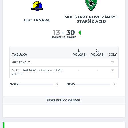
MHC ŠTART NOVÉ ZÁMKY –
HBC TRNAVA
STARŠÍ ŽIACI B
13
-
30
KONEČNÉ SKÓRE
1.
2.
TABUĽKA
POLČAS
POLČAS
GÓLY
HBC TRNAVA
-
-
13
MHC ŠTART NOVÉ ZÁMKY – STARŠÍ
-
-
30
ŽIACI B
GÓLY
0
GÓLY
0
ŠTATISTIKY ZÁPASU