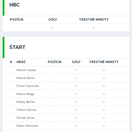
HBC
POZÍCIA
GÓLY
TRESTNÉ MINÚTY
0
0
ŠTART
#
HRÁČ
POZÍCIA
GÓLY
TRESTNÉ MINÚTY
Maxim Kytka
-
7
0
Matúš Bórik
-
2
0
Oliver Csermák
-
5
0
Marco Nagy
-
7
0
Matej Bečka
-
5
0
Viktor Hatina
-
0
0
Tomáš Jenei
-
0
0
Peter Krencsan
-
0
0