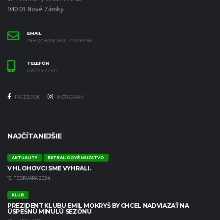
940 01 Nové Zámky
EMAIL
INFO@HANDBALLZAMKY.SK
TELEFÓN
035 / 64 22 107
FACEBOOK
INSTAGRAM
NAJČÍTANEJŠIE
AKTUALITY
EXTRALIGOVÉ MUŽSTVO
V HLOHOVCI SME VYHRALI.
19. FEBRUÁRA 2024
KLUB
PREZIDENT KLUBU EMIL MOKRYŠ BY CHCEL NADVIAZAŤ NA
ÚSPEŠNÚ MINULÚ SEZÓNU