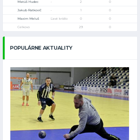
Matúš Hudec
-
2
0
Jakub Ratkovič
-
1
0
Maxim Meluš
Ľavé krídlo
0
0
Celkovo
29
0
POPULÁRNE AKTUALITY