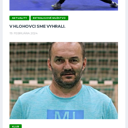
AKTUALITY
EXTRALIGOVÉ MUŽSTVO
V HLOHOVCI SME VYHRALI.
19. FEBRUÁRA 2024
KLUB