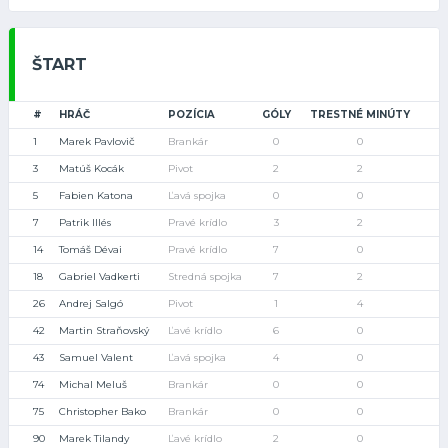
ŠTART
#
HRÁČ
POZÍCIA
GÓLY
TRESTNÉ MINÚTY
1
Marek Pavlovič
Brankár
0
0
3
Matúš Kocák
Pivot
2
2
5
Fabien Katona
Ľavá spojka
0
0
7
Patrik Illés
Pravé krídlo
3
2
14
Tomáš Dévai
Pravé krídlo
7
0
18
Gabriel Vadkerti
Stredná spojka
7
2
26
Andrej Salgó
Pivot
1
4
42
Martin Straňovský
Ľavé krídlo
6
0
43
Samuel Valent
Ľavá spojka
4
0
74
Michal Meluš
Brankár
0
0
75
Christopher Bako
Brankár
0
0
90
Marek Tilandy
Ľavé krídlo
2
0