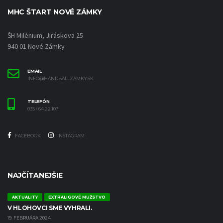
MHC ŠTART NOVÉ ZÁMKY
ŠH Milénium, Jiráskova 25
940 01 Nové Zámky
EMAIL
INFO@HANDBALLZAMKY.SK
TELEFÓN
035 / 64 22 107
FACEBOOK
INSTAGRAM
NAJČÍTANEJŠIE
AKTUALITY
EXTRALIGOVÉ MUŽSTVO
V HLOHOVCI SME VYHRALI.
19. FEBRUÁRA 2024