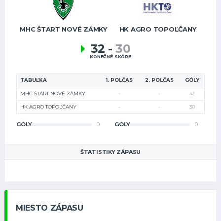
MHC ŠTART NOVÉ ZÁMKY
HK AGRO TOPOĽČANY
32
-
30
KONEČNÉ SKÓRE
TABUĽKA
1. POLČAS
2. POLČAS
GÓLY
MHC ŠTART NOVÉ ZÁMKY
-
-
32
HK AGRO TOPOĽČANY
-
-
30
GÓLY
0
GÓLY
0
ŠTATISTIKY ZÁPASU
MIESTO ZÁPASU