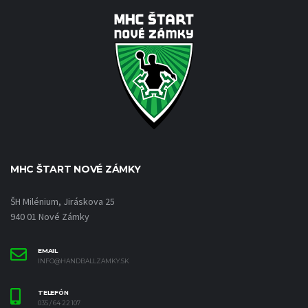
MHC ŠTART NOVÉ ZÁMKY
ŠH Milénium, Jiráskova 25
940 01 Nové Zámky
EMAIL
INFO@HANDBALLZAMKY.SK
TELEFÓN
035 / 64 22 107