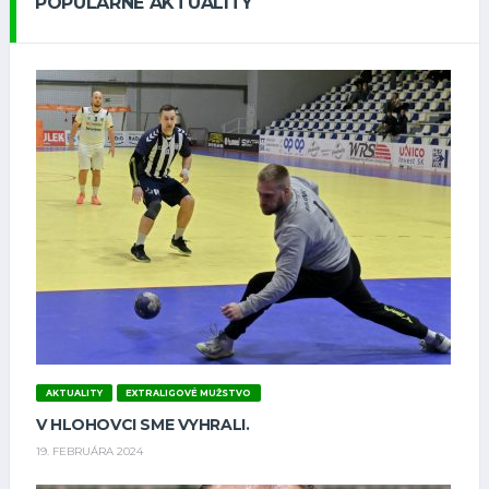
POPULÁRNE AKTUALITY
AKTUALITY
EXTRALIGOVÉ MUŽSTVO
V HLOHOVCI SME VYHRALI.
19. FEBRUÁRA 2024