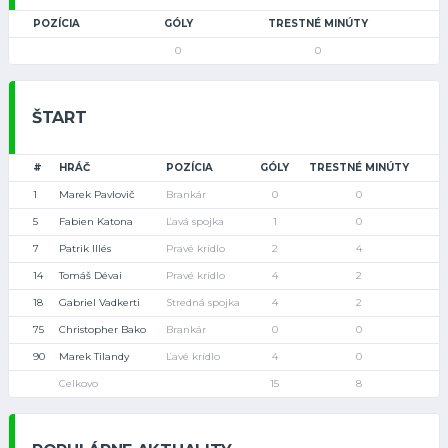
POZÍCIA
GÓLY
TRESTNÉ MINÚTY
0
0
ŠTART
#
HRÁČ
POZÍCIA
GÓLY
TRESTNÉ MINÚTY
1
Marek Pavlovič
Brankár
0
0
5
Fabien Katona
Ľavá spojka
1
0
7
Patrik Illés
Pravé krídlo
2
4
14
Tomáš Dévai
Pravé krídlo
4
2
18
Gabriel Vadkerti
Stredná spojka
4
2
75
Christopher Bako
Brankár
0
0
90
Marek Tilandy
Ľavé krídlo
4
0
Celkovo
15
8