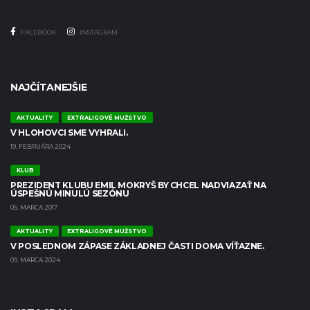
FACEBOOK
INSTAGRAM
NAJČÍTANEJŠIE
AKTUALITY
EXTRALIGOVÉ MUŽSTVO
V HLOHOVCI SME VYHRALI.
19. FEBRUÁRA 2024
KLUB
PREZIDENT KLUBU EMIL MOKRYŠ BY CHCEL NADVIAZAŤ NA
ÚSPEŠNÚ MINULÚ SEZÓNU
05. MARCA 2017
AKTUALITY
EXTRALIGOVÉ MUŽSTVO
V POSLEDNOM ZÁPASE ZÁKLADNEJ ČASTI DOMA VÍŤAZNE.
09. MARCA 2024