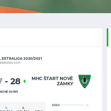
 EXTRALIGA 2020/2021
FEBRUÁRA 2021
MHC ŠTART NOVÉ
7
-
28
ZÁMKY
NEČNÉ SKÓRE
GÓLY
0
1.
2.