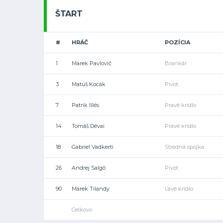
ŠTART
#
HRÁČ
POZÍCIA
1
Marek Pavlovič
Brankár
3
Matúš Kocák
Pivot
7
Patrik Illés
Pravé krídlo
14
Tomáš Dévai
Pravé krídlo
18
Gabriel Vadkerti
Stredná spojka
26
Andrej Salgó
Pivot
90
Marek Tilandy
Ľavé krídlo
Celkovo