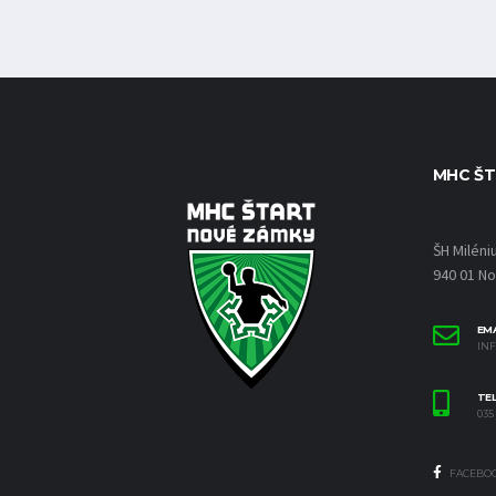
MHC ŠT
ŠH Miléni
940 01 N
EMA
IN
TE
035 
FACEBO