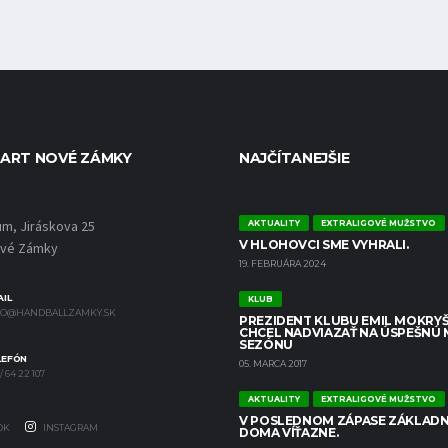
ART NOVÉ ZÁMKY
NAJČÍTANEJŠIE
um, Jiráskova 25
AKTUALITY
EXTRALIGOVÉ MUŽSTVO
V HLOHOVCI SME VYHRALI.
ové Zámky
19. FEBRUÁRA 2024
IL
KLUB
FO@HANDBALLZAMKY.SK
PREZIDENT KLUBU EMIL MOKRYŠ
CHCEL NADVIAZAŤ NA ÚSPEŠNÚ
SEZÓNU
LEFÓN
05. MARCA 2017
/ 64 22 107
AKTUALITY
EXTRALIGOVÉ MUŽSTVO
V POSLEDNOM ZÁPASE ZÁKLADN
OK
INSTAGRAM
DOMA VÍŤAZNE.