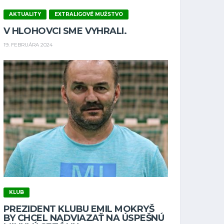
AKTUALITY
EXTRALIGOVÉ MUŽSTVO
V HLOHOVCI SME VYHRALI.
19. FEBRUÁRA 2024
KLUB
PREZIDENT KLUBU EMIL MOKRYŠ
BY CHCEL NADVIAZAŤ NA ÚSPEŠNÚ