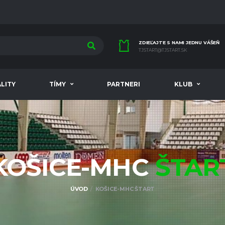
ZDIEĽAJTE S NAMI JEDNU VÁŠEŇ
TJSTART@TJSTART.SK
LITY
TÍMY
PARTNERI
KLUB
KOŠICE-MHC
ŠTAR
ÚVOD
KOŠICE-MHC ŠTART