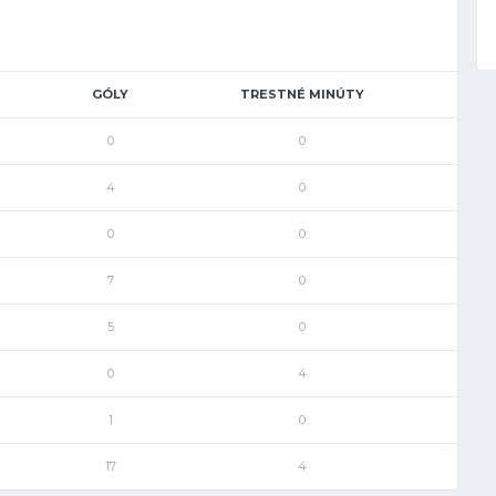
GÓLY
TRESTNÉ MINÚTY
0
0
4
0
0
0
7
0
5
0
0
4
1
0
17
4