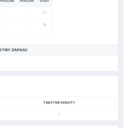
POLČAS
POLČAS
GÓLY
-
-
27
-
-
28
STIKY ZÁPASU
TRESTNÉ MINÚTY
0