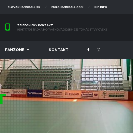
SLOVAKHANDBALL.SK
EUROHANDBALL.COM
IHF.INFO
TELEFONICKÝ KONTAKT
0908777703-RADKA HORVÁTHOVÁ,0905894233-TOMÁŠ STRAŇOVSKÝ
FANZONE
KONTAKT
T