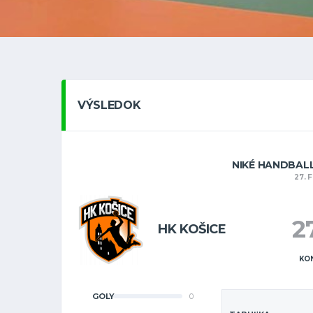
VÝSLEDOK
NIKÉ HANDBALL
27. 
2
HK KOŠICE
KO
GÓLY
0