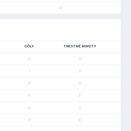
0
GÓLY
TRESTNÉ MINÚTY
0
0
1
2
3
0
0
2
0
0
3
0