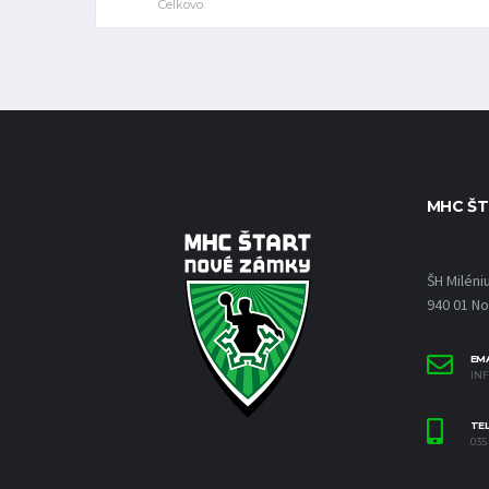
Celkovo
MHC ŠT
ŠH Miléni
940 01 N
EMA
IN
TE
035 