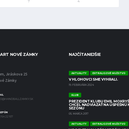
7
4
ART NOVÉ ZÁMKY
NAJČÍTANEJŠIE
um, Jiráskova 25
AKTUALITY
EXTRALIGOVÉ MUŽSTVO
V HLOHOVCI SME VYHRALI.
ové Zámky
19. FEBRUÁRA 2024
IL
KLUB
FO@HANDBALLZAMKY.SK
PREZIDENT KLUBU EMIL MOKRYŠ
CHCEL NADVIAZAŤ NA ÚSPEŠNÚ
SEZÓNU
LEFÓN
05. MARCA 2017
/ 64 22 107
AKTUALITY
EXTRALIGOVÉ MUŽSTVO