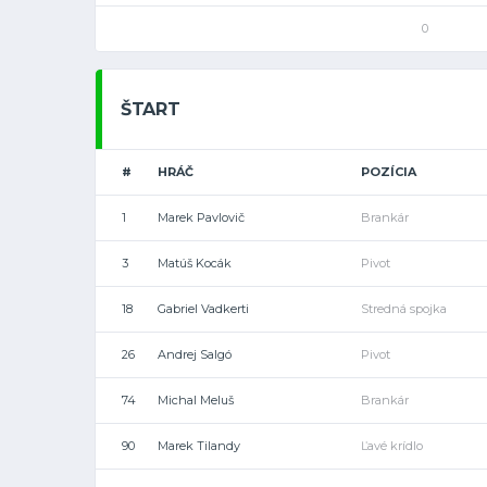
0
ŠTART
#
HRÁČ
POZÍCIA
1
Marek Pavlovič
Brankár
3
Matúš Kocák
Pivot
18
Gabriel Vadkerti
Stredná spojka
26
Andrej Salgó
Pivot
74
Michal Meluš
Brankár
90
Marek Tilandy
Ľavé krídlo