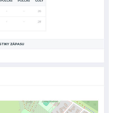
POLČAS
POLČAS
GÓLY
-
-
26
-
-
28
STIKY ZÁPASU