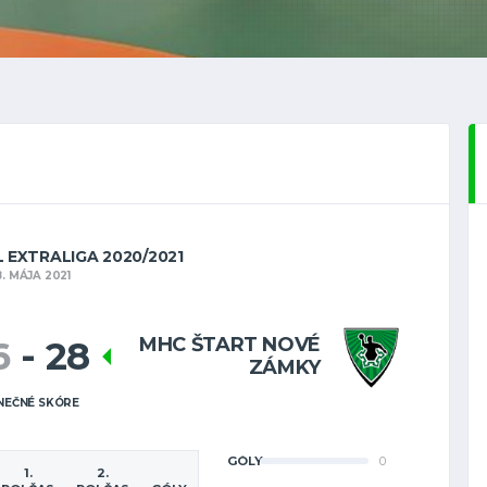
 EXTRALIGA 2020/2021
. MÁJA 2021
MHC ŠTART NOVÉ
6
-
28
ZÁMKY
NEČNÉ SKÓRE
GÓLY
0
1.
2.