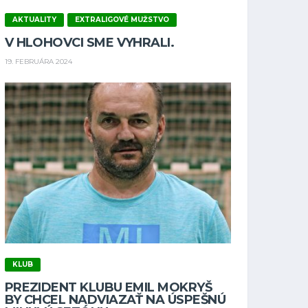
AKTUALITY
EXTRALIGOVÉ MUŽSTVO
V HLOHOVCI SME VYHRALI.
19. FEBRUÁRA 2024
KLUB
PREZIDENT KLUBU EMIL MOKRYŠ
BY CHCEL NADVIAZAŤ NA ÚSPEŠNÚ