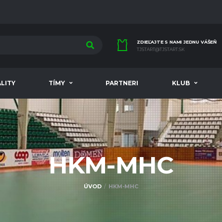
ZDIEĽAJTE S NAMI JEDNU VÁŠEŇ
TJSTART@TJSTART.SK
LITY
TÍMY
PARTNERI
KLUB
HKM-MHC
ÚVOD
HKM-MHC