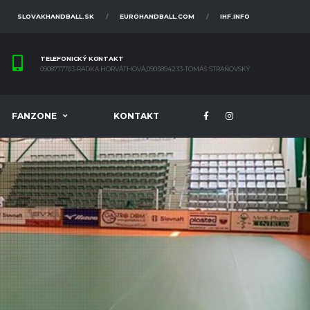
SLOVAKHANDBALL.SK
EUROHANDBALL.COM
IHF.INFO
TELEFONICKÝ KONTAKT
0908777703-RADKA HORVÁTHOVÁ,0905894233-TOMÁŠ STRAŇOVSKÝ
FANZONE
KONTAKT