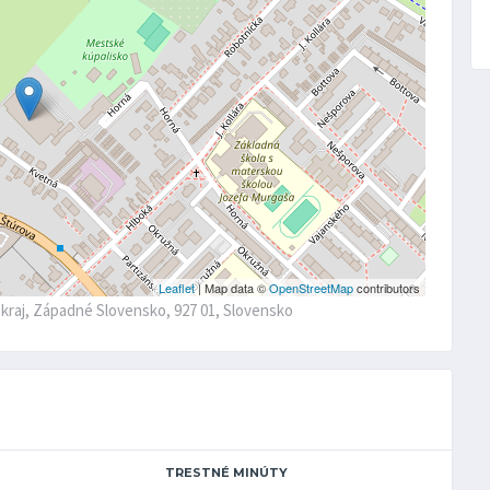
Leaflet
| Map data ©
OpenStreetMap
contributors
y kraj, Západné Slovensko, 927 01, Slovensko
TRESTNÉ MINÚTY