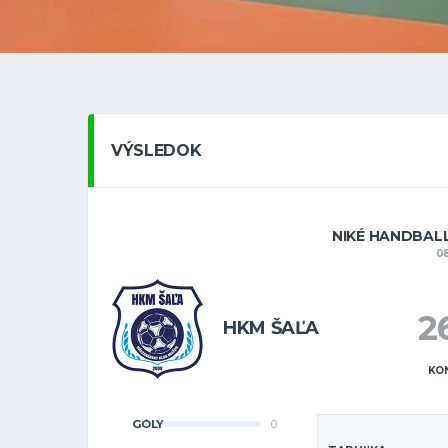
VÝSLEDOK
NIKÉ HANDBALL
08
2
HKM ŠAĽA
KO
GÓLY
0