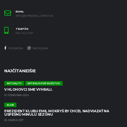
EMAIL
INFO@HANDBALLZAMKY.SK
TELEFÓN
035 / 64 22 107
FACEBOOK
INSTAGRAM
NAJČÍTANEJŠIE
AKTUALITY
EXTRALIGOVÉ MUŽSTVO
V HLOHOVCI SME VYHRALI.
19. FEBRUÁRA 2024
KLUB
PREZIDENT KLUBU EMIL MOKRYŠ BY CHCEL NADVIAZAŤ NA
ÚSPEŠNÚ MINULÚ SEZÓNU
05. MARCA 2017