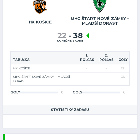
MHC ŠTART NOVÉ ZÁMKY –
HK KOŠICE
MLADŠÍ DORAST
22
-
38
KONEČNÉ SKÓRE
1.
2.
TABUĽKA
POLČAS
POLČAS
GÓLY
HK KOŠICE
-
-
22
MHC ŠTART NOVÉ ZÁMKY – MLADŠÍ
-
-
38
DORAST
GÓLY
0
GÓLY
0
ŠTATISTIKY ZÁPASU