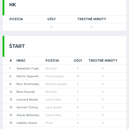
HK
POZÍCIA
GÓLY
TRESTNÉ MINÚTY
0
0
ŠTART
#
HRÁČ
POZÍCIA
GÓLY
TRESTNÉ MINÚTY
1
Sebastián Fujas
Brankár
0
0
6
Martin Kyjanek
Pravá spojka
10
0
8
Nico Straňovský
Stredná spojka
3
0
12
Boris Rusnák
Brankár
0
0
13
Leonard Novák
Ľavé krídlo
2
0
15
Samuel Čomaj
Ľavá spojka
6
2
15
Jakub Boťanský
Ľavé krídlo
1
0
15
Ladislav Kocsis
Pivot
4
4