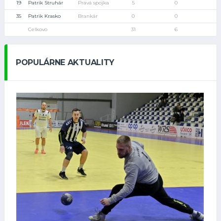
19
Patrik Struhár
Pravá spojka
5
0
35
Patrik Krasko
Brankár
0
0
Celkovo
31
6
POPULÁRNE AKTUALITY