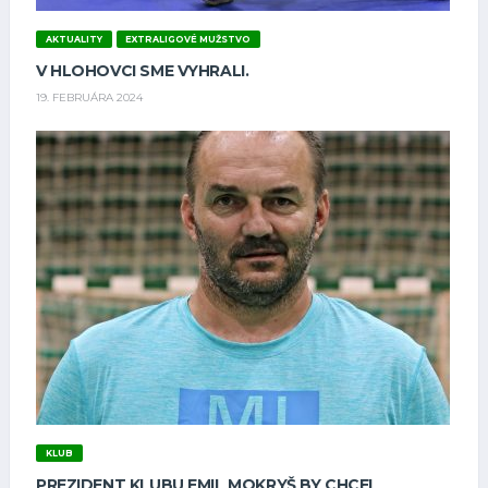
AKTUALITY
EXTRALIGOVÉ MUŽSTVO
V HLOHOVCI SME VYHRALI.
19. FEBRUÁRA 2024
KLUB
PREZIDENT KLUBU EMIL MOKRYŠ BY CHCEL