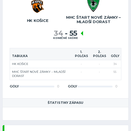
MHC ŠTART NOVÉ ZÁMKY –
HK KOŠICE
MLADŠÍ DORAST
34
-
55
KONEČNÉ SKÓRE
1.
2.
TABUĽKA
POLČAS
POLČAS
GÓLY
HK KOŠICE
-
-
34
MHC ŠTART NOVÉ ZÁMKY – MLADŠÍ
-
-
55
DORAST
GÓLY
0
GÓLY
0
ŠTATISTIKY ZÁPASU