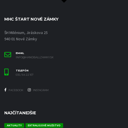
MHC ŠTART NOVÉ ZÁMKY
ŠH Milénium, Jiráskova 25
940 01 Nové Zámky
EMAIL
INFO@HANDBALLZAMKY.SK
TELEFÓN
035 / 64 22 107
FACEBOOK
INSTAGRAM
NAJČÍTANEJŠIE
AKTUALITY
EXTRALIGOVÉ MUŽSTVO