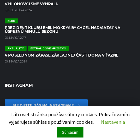
V HLOHOVCI SME VYHRALI.
19. FEBRUÁRA 2024
KLUB
PREZIDENT KLUBU EMIL MOKRYŠ BY CHCEL NADVIAZAŤ NA
ÚSPEŠNÚ MINULÚ SEZÓNU
05. MARCA 2017
AKTUALITY
EXTRALIGOVÉ MUŽSTVO
V POSLEDNOM ZÁPASE ZÁKLADNEJ ČASTI DOMA VÍŤAZNE.
09. MARCA 2024
INSTAGRAM
SLEDUJTE NÁS NA INSTAGRAME
Táto webstránka používa súbory cookies. Pokračovaním
vyjadrujete súhlas s používaním cookies.
Nastavenia
Súhlasím
Copyright 2020 MHC ŠTART Nové Zámky | Website created by
Let's Consult