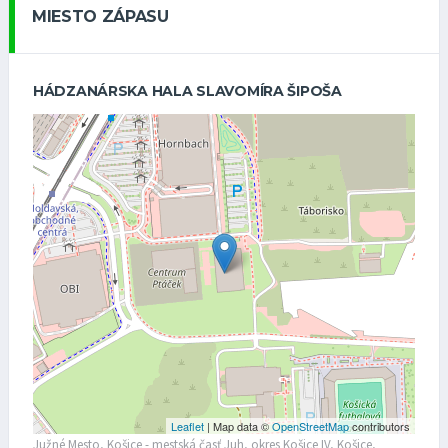
MIESTO ZÁPASU
HÁDZANÁRSKA HALA SLAVOMÍRA ŠIPOŠA
Leaflet
| Map data ©
OpenStreetMap
contributors
Južné Mesto, Košice - mestská časť Juh, okres Košice IV, Košice,