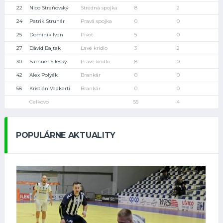
22
Nico Straňovský
Stredná spojka
8
2
24
Patrik Struhár
Pravá spojka
0
0
25
Dominik Ivan
Pivot
5
0
27
Dávid Bajtek
Ľavé krídlo
3
2
30
Samuel Sileský
Pravé krídlo
8
0
42
Alex Polyák
Brankár
0
0
58
Kristián Vadkerti
Brankár
0
0
Celkovo
55
4
POPULÁRNE AKTUALITY