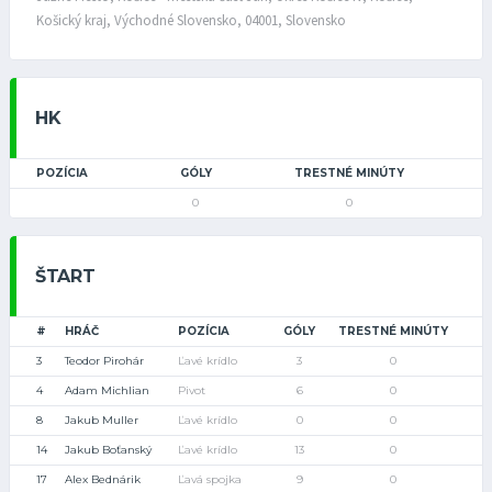
Košický kraj, Východné Slovensko, 04001, Slovensko
HK
POZÍCIA
GÓLY
TRESTNÉ MINÚTY
0
0
ŠTART
#
HRÁČ
POZÍCIA
GÓLY
TRESTNÉ MINÚTY
3
Teodor Pirohár
Ľavé krídlo
3
0
4
Adam Michlian
Pivot
6
0
8
Jakub Muller
Ľavé krídlo
0
0
14
Jakub Boťanský
Ľavé krídlo
13
0
17
Alex Bednárik
Ľavá spojka
9
0