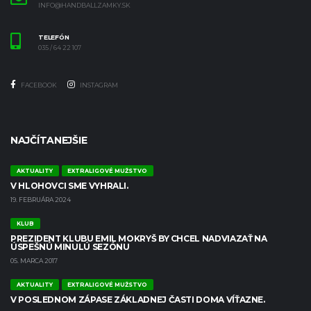
INFO@HANDBALLZAMKY.SK
TELEFÓN
035 / 64 22 107
FACEBOOK
INSTAGRAM
NAJČÍTANEJŠIE
AKTUALITY
EXTRALIGOVÉ MUŽSTVO
V HLOHOVCI SME VYHRALI.
19. FEBRUÁRA 2024
KLUB
PREZIDENT KLUBU EMIL MOKRYŠ BY CHCEL NADVIAZAŤ NA
ÚSPEŠNÚ MINULÚ SEZÓNU
05. MARCA 2017
AKTUALITY
EXTRALIGOVÉ MUŽSTVO
V POSLEDNOM ZÁPASE ZÁKLADNEJ ČASTI DOMA VÍŤAZNE.