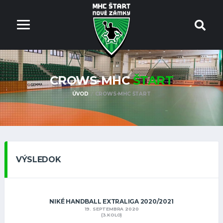
CROWS-MHC
ŠTART
ÚVOD
CROWS-MHC ŠTART
VÝSLEDOK
NIKÉ HANDBALL EXTRALIGA 2020/2021
19. SEPTEMBRA 2020
(3.KOLO)