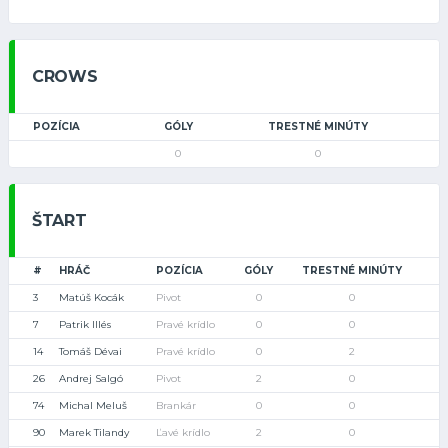
CROWS
POZÍCIA
GÓLY
TRESTNÉ MINÚTY
0
0
ŠTART
#
HRÁČ
POZÍCIA
GÓLY
TRESTNÉ MINÚTY
3
Matúš Kocák
Pivot
0
0
7
Patrik Illés
Pravé krídlo
0
0
14
Tomáš Dévai
Pravé krídlo
0
2
26
Andrej Salgó
Pivot
2
0
74
Michal Meluš
Brankár
0
0
90
Marek Tilandy
Ľavé krídlo
2
0