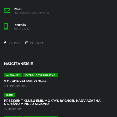
EMAIL
INFO@HANDBALLZAMKY.SK
TELEFÓN
035 / 64 22 107
FACEBOOK
INSTAGRAM
NAJČÍTANEJŠIE
AKTUALITY
EXTRALIGOVÉ MUŽSTVO
V HLOHOVCI SME VYHRALI.
19. FEBRUÁRA 2024
KLUB
PREZIDENT KLUBU EMIL MOKRYŠ BY CHCEL NADVIAZAŤ NA
ÚSPEŠNÚ MINULÚ SEZÓNU
05. MARCA 2017