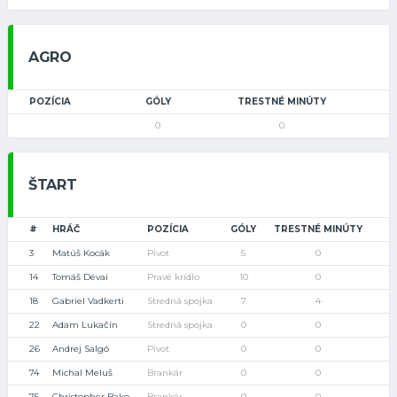
AGRO
POZÍCIA
GÓLY
TRESTNÉ MINÚTY
0
0
ŠTART
#
HRÁČ
POZÍCIA
GÓLY
TRESTNÉ MINÚTY
3
Matúš Kocák
Pivot
5
0
14
Tomáš Dévai
Pravé krídlo
10
0
18
Gabriel Vadkerti
Stredná spojka
7
4
22
Adam Lukačín
Stredná spojka
0
0
26
Andrej Salgó
Pivot
0
0
74
Michal Meluš
Brankár
0
0
75
Christopher Bako
Brankár
0
0