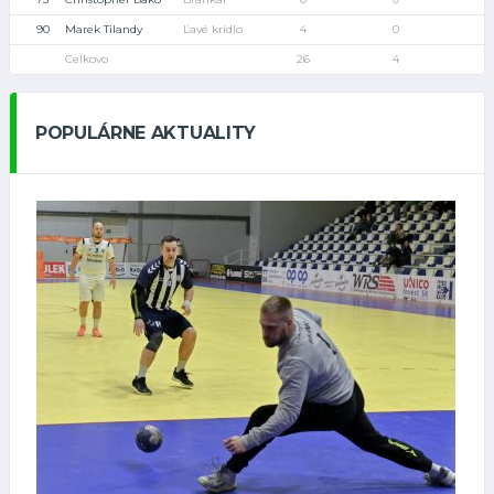
90
Marek Tilandy
Ľavé krídlo
4
0
Celkovo
26
4
POPULÁRNE AKTUALITY