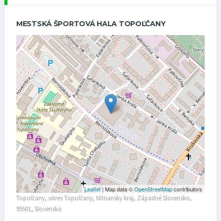
MESTSKÁ ŠPORTOVÁ HALA TOPOĽČANY
Leaflet
| Map data ©
OpenStreetMap
contributors
Topoľčany, okres Topoľčany, Nitriansky kraj, Západné Slovensko,
95501, Slovensko