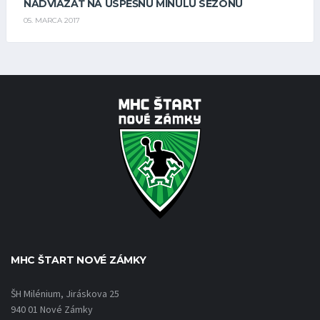
NADVIAZAŤ NA ÚSPEŠNÚ MINULÚ SEZÓNU
05. MARCA 2017
MHC ŠTART NOVÉ ZÁMKY
ŠH Milénium, Jiráskova 25
940 01 Nové Zámky