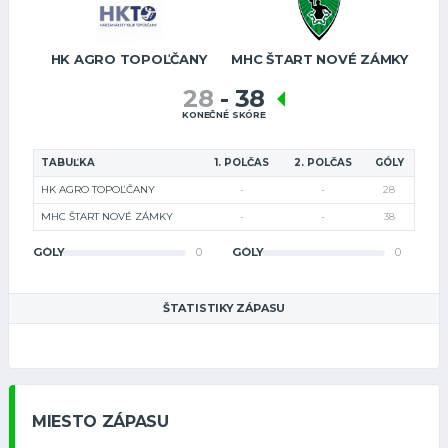
HK AGRO TOPOĽČANY
MHC ŠTART NOVÉ ZÁMKY
28
-
38
KONEČNÉ SKÓRE
TABUĽKA
1. POLČAS
2. POLČAS
GÓLY
HK AGRO TOPOĽČANY
-
-
28
MHC ŠTART NOVÉ ZÁMKY
-
-
38
GÓLY
0
GÓLY
0
ŠTATISTIKY ZÁPASU
MIESTO ZÁPASU